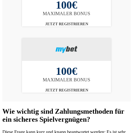
100€
MAXIMALER BONUS
JETZT REGISTRIEREN
100€
MAXIMALER BONUS
JETZT REGISTRIEREN
Wie wichtig sind Zahlungsmethoden für
ein sicheres Spielvergnügen?
Diese Frage kann kurz und knapp beantwortet werden: Es ist sehr