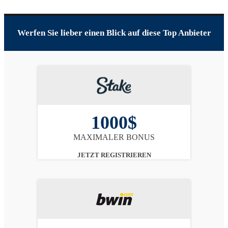
Werfen Sie lieber einen Blick auf diese Top Anbieter
1000$
MAXIMALER BONUS
JETZT REGISTRIEREN