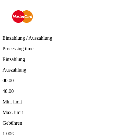
Einzahlung / Auszahlung
Processing time
Einzahlung
Auszahlung
00.00
48.00
Min. limit
Max. limit
Gebühren
1.00€