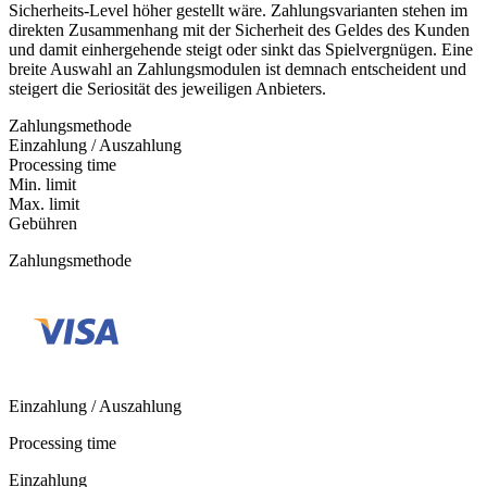
Sicherheits-Level höher gestellt wäre. Zahlungsvarianten stehen im
direkten Zusammenhang mit der Sicherheit des Geldes des Kunden
und damit einhergehende steigt oder sinkt das Spielvergnügen. Eine
breite Auswahl an Zahlungsmodulen ist demnach entscheident und
steigert die Seriosität des jeweiligen Anbieters.
Zahlungsmethode
Einzahlung / Auszahlung
Processing time
Min. limit
Max. limit
Gebühren
Zahlungsmethode
Einzahlung / Auszahlung
Processing time
Einzahlung