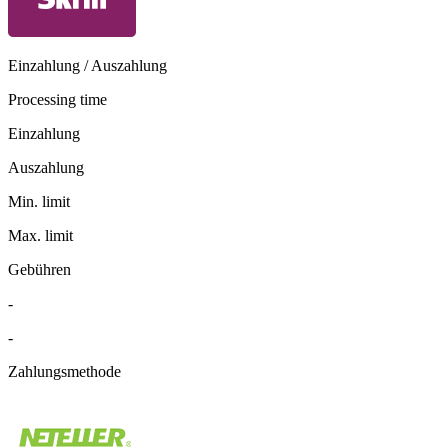
Einzahlung / Auszahlung
Processing time
Einzahlung
Auszahlung
Min. limit
Max. limit
Gebühren
-
-
Zahlungsmethode