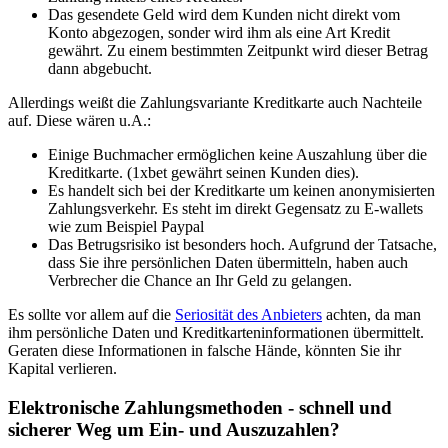
Das gesendete Geld wird dem Kunden nicht direkt vom
Konto abgezogen, sonder wird ihm als eine Art Kredit
gewährt. Zu einem bestimmten Zeitpunkt wird dieser Betrag
dann abgebucht.
Allerdings weißt die Zahlungsvariante Kreditkarte auch Nachteile
auf. Diese wären u.A.:
Einige Buchmacher ermöglichen keine Auszahlung über die
Kreditkarte. (1xbet gewährt seinen Kunden dies).
Es handelt sich bei der Kreditkarte um keinen anonymisierten
Zahlungsverkehr. Es steht im direkt Gegensatz zu E-wallets
wie zum Beispiel Paypal
Das Betrugsrisiko ist besonders hoch. Aufgrund der Tatsache,
dass Sie ihre persönlichen Daten übermitteln, haben auch
Verbrecher die Chance an Ihr Geld zu gelangen.
Es sollte vor allem auf die
Seriosität des Anbieters
achten, da man
ihm persönliche Daten und Kreditkarteninformationen übermittelt.
Geraten diese Informationen in falsche Hände, könnten Sie ihr
Kapital verlieren.
Elektronische Zahlungsmethoden - schnell und
sicherer Weg um Ein- und Auszuzahlen?