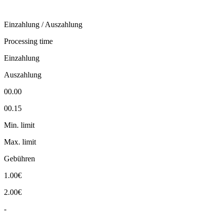
Einzahlung / Auszahlung
Processing time
Einzahlung
Auszahlung
00.00
00.15
Min. limit
Max. limit
Gebühren
1.00€
2.00€
-