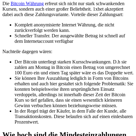
Die
Bitcoin Währung
erfreut sich nicht nur stark schwankenden
Kursen, sondern auch einer großer Beliebtheit. 1xbet akzeptiert
dabei auch diese Zahlungsvariante. Vorteile dieser Zahlungsart:
Komplett anonymisierte Internet Währung, die nicht
zurückverfolgt werden kann.
Schneller Transfer. Der ausgewählte Betrag ist schnell auf
dem Internetaccount verfügbar
Nachteile dagegen wären:
Der Bitcoin unterliegt starken Kursschwankungen. D.h sie
zahlen am Montag in Bitcoin einen Betrag von umgerechnet
100 Euro ein und einen Tag später wäre es das Doppelte wert.
Sie können Ihre Auszahlung lediglich in Form von Bitcoins
erhalten und auch hier gestaltet sich folgende Problematik: Sie
konnten beispielsweise ihren ursprünglichen Einsatz
verdoppeln, allerdings ist innerhalb dieser Zeit der Bitcoin
Kurs so tief gefallen, dass sie einen wesentlich kleineren
Gewinn verbuchen können beziehungsweise müssen.
In der Regel trägt der Käufer, in dem Falle der Kunde, alle
Transaktionskosten. Diese belaufen sich auf einen einlesbaren
Prozentwert.
Wie hoch sind die Mindesteinzahlungen