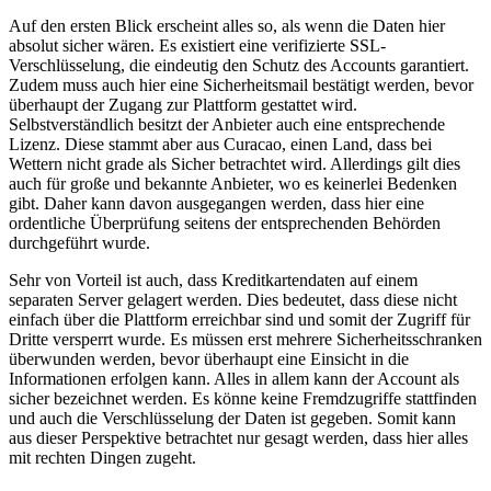
Auf den ersten Blick erscheint alles so, als wenn die Daten hier
absolut sicher wären. Es existiert eine verifizierte SSL-
Verschlüsselung, die eindeutig den Schutz des Accounts garantiert.
Zudem muss auch hier eine Sicherheitsmail bestätigt werden, bevor
überhaupt der Zugang zur Plattform gestattet wird.
Selbstverständlich besitzt der Anbieter auch eine entsprechende
Lizenz. Diese stammt aber aus Curacao, einen Land, dass bei
Wettern nicht grade als Sicher betrachtet wird. Allerdings gilt dies
auch für große und bekannte Anbieter, wo es keinerlei Bedenken
gibt. Daher kann davon ausgegangen werden, dass hier eine
ordentliche Überprüfung seitens der entsprechenden Behörden
durchgeführt wurde.
Sehr von Vorteil ist auch, dass Kreditkartendaten auf einem
separaten Server gelagert werden. Dies bedeutet, dass diese nicht
einfach über die Plattform erreichbar sind und somit der Zugriff für
Dritte versperrt wurde. Es müssen erst mehrere Sicherheitsschranken
überwunden werden, bevor überhaupt eine Einsicht in die
Informationen erfolgen kann. Alles in allem kann der Account als
sicher bezeichnet werden. Es könne keine Fremdzugriffe stattfinden
und auch die Verschlüsselung der Daten ist gegeben. Somit kann
aus dieser Perspektive betrachtet nur gesagt werden, dass hier alles
mit rechten Dingen zugeht.