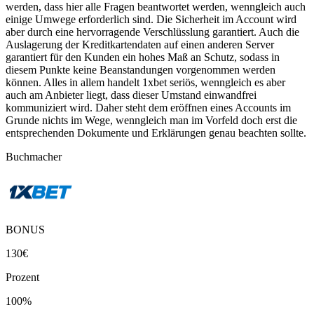
werden, dass hier alle Fragen beantwortet werden, wenngleich auch
einige Umwege erforderlich sind. Die Sicherheit im Account wird
aber durch eine hervorragende Verschlüsslung garantiert. Auch die
Auslagerung der Kreditkartendaten auf einen anderen Server
garantiert für den Kunden ein hohes Maß an Schutz, sodass in
diesem Punkte keine Beanstandungen vorgenommen werden
können. Alles in allem handelt 1xbet seriös, wenngleich es aber
auch am Anbieter liegt, dass dieser Umstand einwandfrei
kommuniziert wird. Daher steht dem eröffnen eines Accounts im
Grunde nichts im Wege, wenngleich man im Vorfeld doch erst die
entsprechenden Dokumente und Erklärungen genau beachten sollte.
Buchmacher
BONUS
130€
Prozent
100%