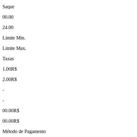
Saque
00.00
24.00
Limite Min.
Limite Max.
Taxas
1.00R$
2.00R$
-
-
00.00R$
00.00R$
Método de Pagamento