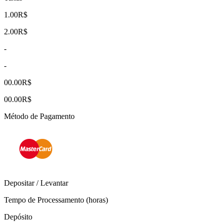
1.00R$
2.00R$
-
-
00.00R$
00.00R$
Método de Pagamento
Depositar / Levantar
Tempo de Processamento (horas)
Depósito