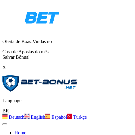
Oferta de Boas-Vindas no
Casa de Apostas do mês
Salvar Bônus!
X
Language:
BR
Deutsch
English
Español
Türkçe
Home