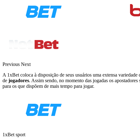
Previous
Next
A 1xBet coloca à disposição de seus usuários uma extensa variedade de
de
jogadores
. Assim sendo, no momento das jogadas os apostadores 
para os que dispõem de mais tempo para jogar.
1xBet sport