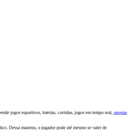
nde jogos esportivos, loterias, corridas, jogos em tempo real,
apostas
blico. Dessa maneira, o jogador pode até mesmo se valer de