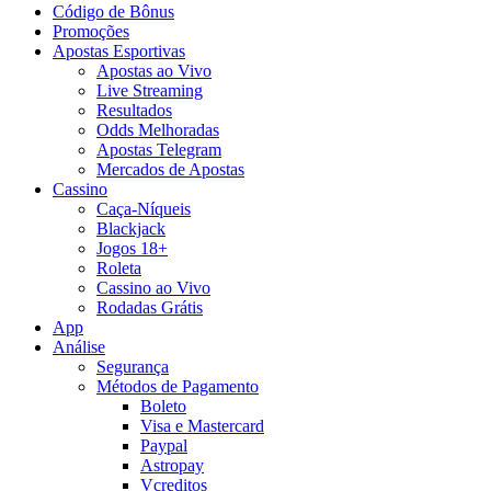
Código de Bônus
Promoções
Apostas Esportivas
Apostas ao Vivo
Live Streaming
Resultados
Odds Melhoradas
Apostas Telegram
Mercados de Apostas
Cassino
Caça-Níqueis
Blackjack
Jogos 18+
Roleta
Cassino ao Vivo
Rodadas Grátis
App
Análise
Segurança
Métodos de Pagamento
Boleto
Visa e Mastercard
Paypal
Astropay
Vcreditos