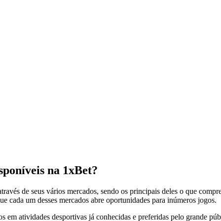
sponíveis na 1xBet?
través de seus vários mercados, sendo os principais deles o que compree
r que cada um desses mercados abre oportunidades para inúmeros jogos.
os em atividades desportivas já conhecidas e preferidas pelo grande pú