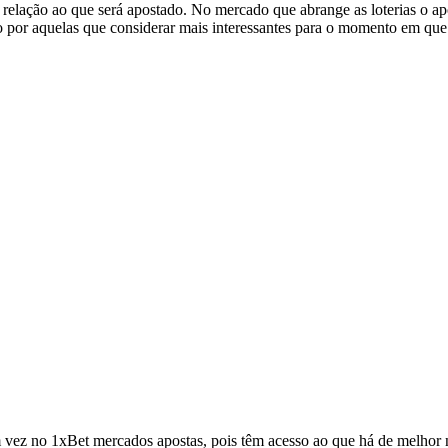
relação ao que será apostado. No mercado que abrange as loterias o apo
o por aquelas que considerar mais interessantes para o momento em que f
m vez no 1xBet mercados apostas, pois têm acesso ao que há de melhor