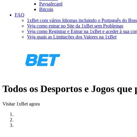
Paysafecard
Bitcoin
FAQ
1xBet com vários Idiomas incluindo o Português do Brasi
Veja como entrar no Site da 1xBet sem Problemas
Veja como Registrar e Entrar na 1xBet e aceder à sua co
Veja quais as Limitações dos Valores na 1xBet
Todos os Desportos e Jogos que
Visitar 1xBet agora