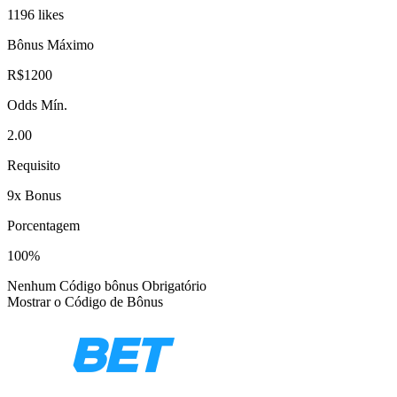
1196 likes
Bônus Máximo
R$1200
Odds Mín.
2.00
Requisito
9x Bonus
Porcentagem
100%
Nenhum Código bônus Obrigatório
Mostrar o Código de Bônus