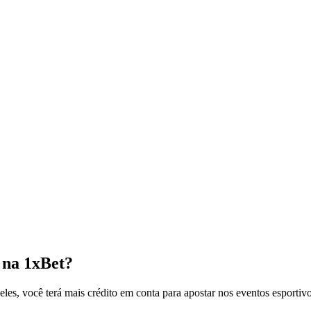
s na 1xBet?
les, você terá mais crédito em conta para apostar nos eventos esporti