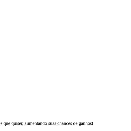
vos que quiser, aumentando suas chances de ganhos!