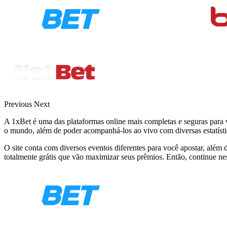
Previous
Next
A 1xBet é uma das plataformas online mais completas e seguras para voc
o mundo, além de poder acompanhá-los ao vivo com diversas estatísti
O site conta com diversos eventos diferentes para você apostar, além
totalmente grátis que vão maximizar seus prêmios. Então, continue ne