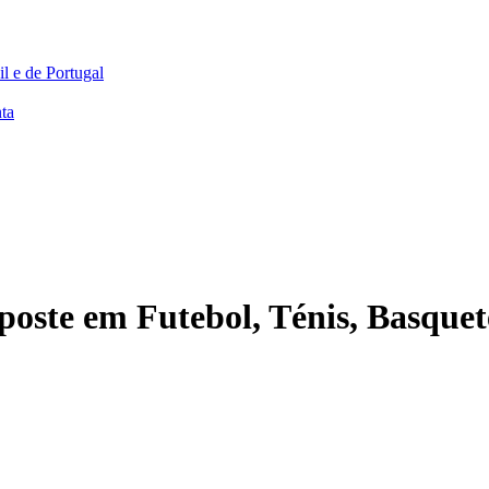
l e de Portugal
nta
poste em Futebol, Ténis, Basquet