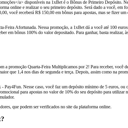
romoções</a> disponíveis na 1xBet é o Bônus de Primeiro Depósito. Ne
aforma online e realizar o seu primeiro depósito. Será dado a você, em
0,00, você receberá R$ 150,00 em bônus para apostas, mas se fizer u
xta-Feira Afortunada. Nessa promoção, a 1xBet dá a você até 100 euros
er em bônus 100% do valor depositado. Para ganhar, basta realizar, às s
 a promoção Quarta-Feira Multiplicamos por 2! Para receber, você dev
aior que 1,4 nos dias de segunda e terça. Depois, assim como na promo
 - Pay4Fun. Nesse caso, você faz um depósito mínimo de 5 euros, ou o
ocional para apostas no valor de 10% do seu depósito para utilizar na
mulador.
dores, que podem ser verificados no site da plataforma online.
t?