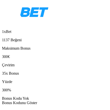
1xBet
1137 Beğeni
Maksimum Bonus
300€
Çevirim
35x Bonus
Yüzde
300%
Bonus Kodu Yok
Bonus Kodunu Göster