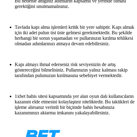
Bu nedenle attığınız adımların kapsamlı ve yerinde olması
gerektiğini unutmamalısınız.
Tavlada kapı alma işlemleri kritik bir yere sahiptir. Kapı almak
için iki adet pulun üst üste gelmesi gerekmektedir. Bu şekilde
herhangi bir sorun yaşamadan ve pullarınızın kırılma tehlikesi
olmadan adımlarınızı atmaya devam edebilirsiniz.
Kapı almayı ihmal ederseniz risk seviyenizin de artış
göstereceğini bilmelisiniz. Pullarınızın yalnız kalması rakip
tarafından pulunuzun kırılmasına sebebiyet vermektedir.
1xbet bahis sitesi kapsamında yer alan oyun dalı kullanıcıların
kazanım elde etmesini kolaylaştırır niteliktedir. Bu taktikleri de
işleme alırsanız verimli bir biçimde bahis hesabınıza
kazanımınızı aktarma imkanını yakalayabilirsiniz.