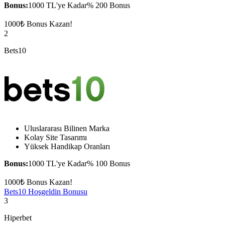
Bonus:
1000 TL'ye Kadar% 200 Bonus
1000₺ Bonus Kazan!
2
Bets10
Uluslararası Bilinen Marka
Kolay Site Tasarımı
Yüksek Handikap Oranları
Bonus:
1000 TL'ye Kadar% 100 Bonus
1000₺ Bonus Kazan!
Bets10 Hoşgeldin Bonusu
3
Hiperbet