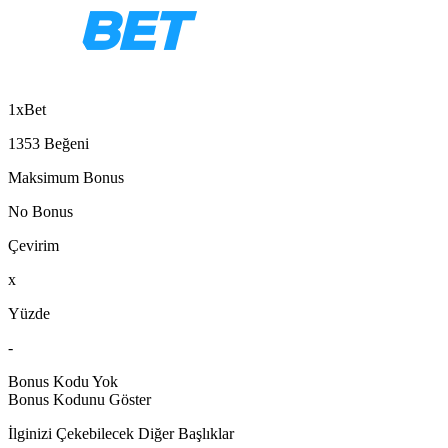
1xBet
1353 Beğeni
Maksimum Bonus
No Bonus
Çevirim
x
Yüzde
-
Bonus Kodu Yok
Bonus Kodunu Göster
İlginizi Çekebilecek Diğer Başlıklar