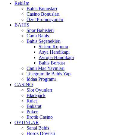
Reklâm
Bahis Bonusları
Casino Bonusları
Özel Promosyonlar
BAHİS
Spor Bahisleri
Canlı Bahis
Bahis Seçenekleri
Sistem Kuponu
Asya Handikapı
Avrupa Handikapı
Bahis Borsası
Canlı Maç Yayınları
Telegram ile Bahis Yap
İddaa Programı
CASINO
Slot Oyunları
Blackjack
Rulet
Bakarat
Poker
Erotik Casino
OYUNLAR
Sanal Bahis
Horoz Dövüşü