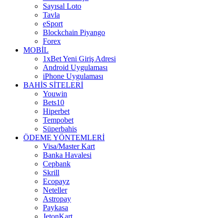
Sayısal Loto
Tavla
eSport
Blockchain Piyango
Forex
MOBİL
1xBet Yeni Giriş Adresi
Android Uygulaması
iPhone Uygulaması
BAHİS SİTELERİ
Youwin
Bets10
Hiperbet
Tempobet
Süperbahis
ÖDEME YÖNTEMLERİ
Visa/Master Kart
Banka Havalesi
Cepbank
Skrill
Ecopayz
Neteller
Astropay
Paykasa
JetonKart