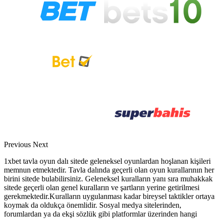
Previous
Next
1xbet tavla oyun dalı sitede geleneksel oyunlardan hoşlanan kişileri
memnun etmektedir. Tavla dalında geçerli olan oyun kurallarının her
birini sitede bulabilirsiniz. Geleneksel kuralların yanı sıra muhakkak
sitede geçerli olan genel kuralların ve şartların yerine getirilmesi
gerekmektedir.Kuralların uygulanması kadar bireysel taktikler ortaya
koymak da oldukça önemlidir. Sosyal medya sitelerinden,
forumlardan ya da ekşi sözlük gibi platformlar üzerinden hangi