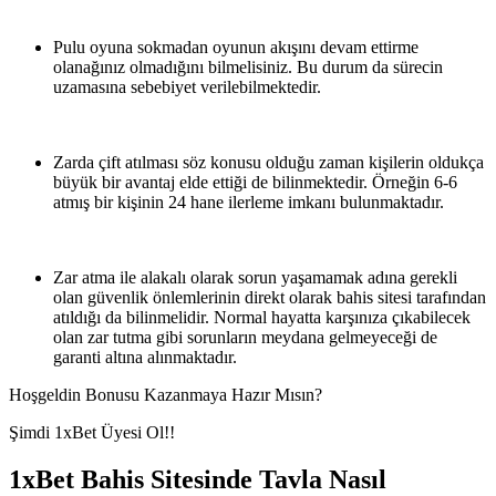
Pulu oyuna sokmadan oyunun akışını devam ettirme
olanağınız olmadığını bilmelisiniz. Bu durum da sürecin
uzamasına sebebiyet verilebilmektedir.
Zarda çift atılması söz konusu olduğu zaman kişilerin oldukça
büyük bir avantaj elde ettiği de bilinmektedir. Örneğin 6-6
atmış bir kişinin 24 hane ilerleme imkanı bulunmaktadır.
Zar atma ile alakalı olarak sorun yaşamamak adına gerekli
olan güvenlik önlemlerinin direkt olarak bahis sitesi tarafından
atıldığı da bilinmelidir. Normal hayatta karşınıza çıkabilecek
olan zar tutma gibi sorunların meydana gelmeyeceği de
garanti altına alınmaktadır.
Hoşgeldin Bonusu Kazanmaya Hazır Mısın?
Şimdi 1xBet Üyesi Ol!!
1xBet Bahis Sitesinde Tavla Nasıl