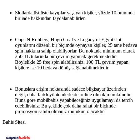
Slotlarda üst üste kayıplar yaşayan kişiler, yüzde 10 oranında
bir iade hakkından faydalanabilirler.
Cops N Robbers, Hugo Goal ve Legacy of Egypt slot
oyunlarını düzenli bir biçimde oynayan kişiler, 25 tane bedava
spin hakkına sahip olabiliyorlar. Bu noktada minimum olarak
250 TL tutarında bir çevrim yapmak gerekmektedir.
Böylelikle 25 free spin alabilirsiniz. 100 TL çevrim yapan
kişilere ise 10 bedava dönüş sağlanabilmektedir.
Bonuslara erişim noktasında sadece bilgisayar üzerinden
değil, daha farklı yöntemlerle de online olmak mümkündür.
Buna göre mobilbahis yapabileceğiniz uygulamayı da tercih
edebilirsiniz. Bu şekilde çok daha rahat bir biçimde
promosyon sahibi olmanız mümkün olacaktır.
Bahis Sitesi