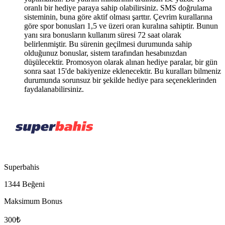
oranlı bir hediye paraya sahip olabilirsiniz. SMS doğrulama
sisteminin, buna göre aktif olması şarttır. Çevrim kurallarına
göre spor bonusları 1,5 ve üzeri oran kuralına sahiptir. Bunun
yanı sıra bonusların kullanım süresi 72 saat olarak
belirlenmiştir. Bu sürenin geçilmesi durumunda sahip
olduğunuz bonuslar, sistem tarafından hesabınızdan
düşülecektir. Promosyon olarak alınan hediye paralar, bir gün
sonra saat 15'de bakiyenize eklenecektir. Bu kuralları bilmeniz
durumunda sorunsuz bir şekilde hediye para seçeneklerinden
faydalanabilirsiniz.
Superbahis
1344 Beğeni
Maksimum Bonus
300₺