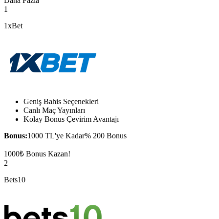
Daha Fazla
1
1xBet
Geniş Bahis Seçenekleri
Canlı Maç Yayınları
Kolay Bonus Çevirim Avantajı
Bonus:
1000 TL'ye Kadar% 200 Bonus
1000₺ Bonus Kazan!
2
Bets10