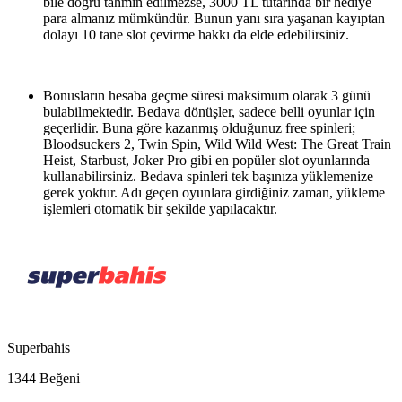
bile doğru tahmin edilmezse, 3000 TL tutarında bir hediye
para almanız mümkündür. Bunun yanı sıra yaşanan kayıptan
dolayı 10 tane slot çevirme hakkı da elde edebilirsiniz.
Bonusların hesaba geçme süresi maksimum olarak 3 günü
bulabilmektedir. Bedava dönüşler, sadece belli oyunlar için
geçerlidir. Buna göre kazanmış olduğunuz free spinleri;
Bloodsuckers 2, Twin Spin, Wild Wild West: The Great Train
Heist, Starbust, Joker Pro gibi en popüler slot oyunlarında
kullanabilirsiniz. Bedava spinleri tek başınıza yüklemenize
gerek yoktur. Adı geçen oyunlara girdiğiniz zaman, yükleme
işlemleri otomatik bir şekilde yapılacaktır.
Superbahis
1344 Beğeni