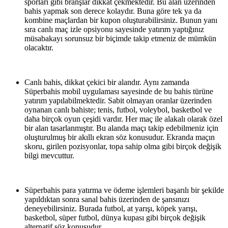
sporları gibi branşlar dikkat çekmektedir. Bu alan üzerinden
bahis yapmak son derece kolaydır. Buna göre tek ya da
kombine maçlardan bir kupon oluşturabilirsiniz. Bunun yanı
sıra canlı maç izle opsiyonu sayesinde yatırım yaptığınız
müsabakayı sorunsuz bir biçimde takip etmeniz de mümkün
olacaktır.
Canlı bahis, dikkat çekici bir alandır. Aynı zamanda
Süperbahis mobil uygulaması sayesinde de bu bahis türüne
yatırım yapılabilmektedir. Sabit olmayan oranlar üzerinden
oynanan canlı bahiste; tenis, futbol, voleybol, basketbol ve
daha birçok oyun çeşidi vardır. Her maç ile alakalı olarak özel
bir alan tasarlanmıştır. Bu alanda maçı takip edebilmeniz için
oluşturulmuş bir akıllı ekran söz konusudur. Ekranda maçın
skoru, girilen pozisyonlar, topa sahip olma gibi birçok değişik
bilgi mevcuttur.
Süperbahis para yatırma ve ödeme işlemleri başarılı bir şekilde
yapıldıktan sonra sanal bahis üzerinden de şansınızı
deneyebilirsiniz. Burada futbol, at yarışı, köpek yarışı,
basketbol, süper futbol, dünya kupası gibi birçok değişik
alternatif söz konusudur.