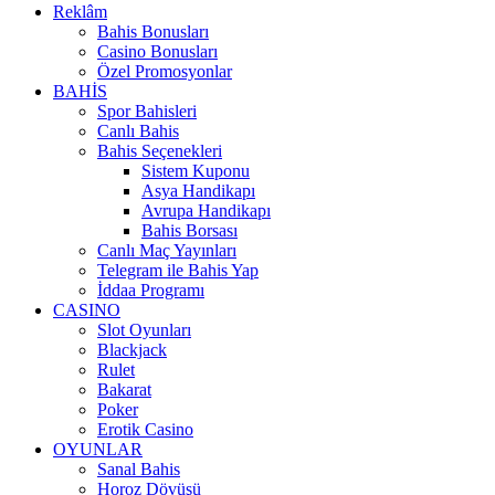
Reklâm
Bahis Bonusları
Casino Bonusları
Özel Promosyonlar
BAHİS
Spor Bahisleri
Canlı Bahis
Bahis Seçenekleri
Sistem Kuponu
Asya Handikapı
Avrupa Handikapı
Bahis Borsası
Canlı Maç Yayınları
Telegram ile Bahis Yap
İddaa Programı
CASINO
Slot Oyunları
Blackjack
Rulet
Bakarat
Poker
Erotik Casino
OYUNLAR
Sanal Bahis
Horoz Dövüşü