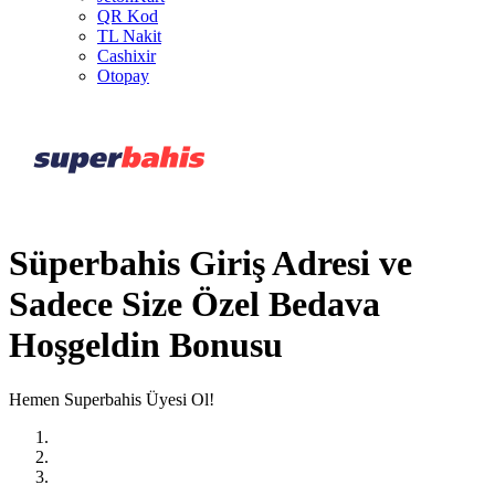
QR Kod
TL Nakit
Cashixir
Otopay
Süperbahis Giriş Adresi ve
Sadece Size Özel Bedava
Hoşgeldin Bonusu
Hemen Superbahis Üyesi Ol!