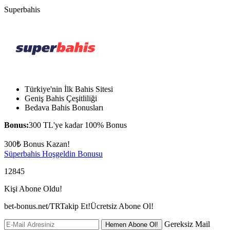
Superbahis
Türkiye'nin İlk Bahis Sitesi
Geniş Bahis Çeşitliliği
Bedava Bahis Bonusları
Bonus:
300 TL'ye kadar 100% Bonus
300₺ Bonus Kazan!
Süperbahis Hoşgeldin Bonusu
12845
Kişi Abone Oldu!
bet-bonus.net/TRTakip Et!Ücretsiz Abone Ol!
Gereksiz Mail