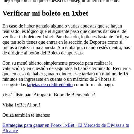
mejor opción si lo que se desea es conseguir dinero realmente.
Verificar mi boleto en 1xbet
En caso de haber ganado alguna o varias apuestas que se hayan
realizado, es lógico que el siguiente paso que quieras dar sea el de
verificar tu boleto en 1xbet. Para hacerlo, lo tienes bastante fácil, ya
que tan solo tienes que entrar en la sección de Deportes como si
fueras a realizar una apuesta. Sin embargo, cuando estés dentro, has
de dirigirte al botón del Boleto de apuestas.
Con su menú abierto, simplemente procede para realizar la
validación y en cuestión de segundos la habrás terminado. Recuerda
que, en caso de haber ganado dinero, este tardará un mínimo de 15
minutos en ingresarse en cuenta o un máximo de 24 horas si
escogiste las
tarjetas de crédito/débito
como forma de pago.
¿Estás listo para Atrapar tu Bono de Bienvenida?
Visita 1xBet Ahora!
Quizá también te interese
Estrategias para ganar en Forex 1xBet - El Mercado de Divisas a tu
Alcance