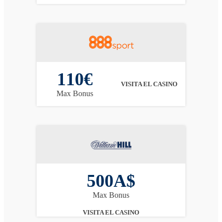
110€
VISITA EL CASINO
Max Bonus
500A$
Max Bonus
VISITA EL CASINO