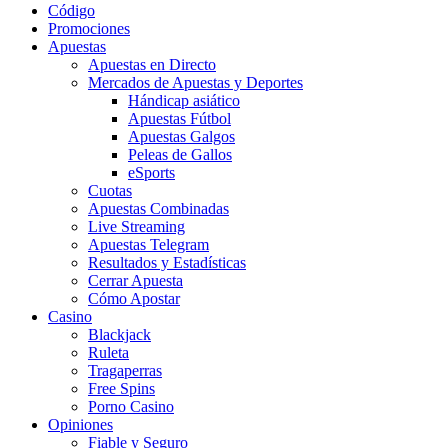
Código
Promociones
Apuestas
Apuestas en Directo
Mercados de Apuestas y Deportes
Hándicap asiático
Apuestas Fútbol
Apuestas Galgos
Peleas de Gallos
eSports
Cuotas
Apuestas Combinadas
Live Streaming
Apuestas Telegram
Resultados y Estadísticas
Cerrar Apuesta
Cómo Apostar
Casino
Blackjack
Ruleta
Tragaperras
Free Spins
Porno Casino
Opiniones
Fiable y Seguro