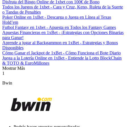
Disfruta del Bingo Online de 1xbet con 100€ de Bono
Todos los Juegos de 1xbet - Cara y Cruz, Keno, Ruleta de la Suerte
o Tandas de Penalties
Poker Online en 1xBet - Descarga o Juega en Línea al Texas
Hold’em
Futbol Fantasy en 1xbet - Apuesta en Todos los Fantasy Games
Apuestas Financieras en 1xBet - ¡Estrategias con Opciones Binarias
para Ganar!
Aprende a jugar al Backgammon en 1xBet - Estrategias y Bonos
Disponibles
Cómo Ganar el Jackpot de 1xBet - Cómo Funciona el Bote Diario
Juega a la Lotería Online en 1xBet - Entiende la Lotto BlockChain
& TOTO & EuroMillones
Mostrar Más
1
Bwin
Podrás hacer apuestas personalizadas