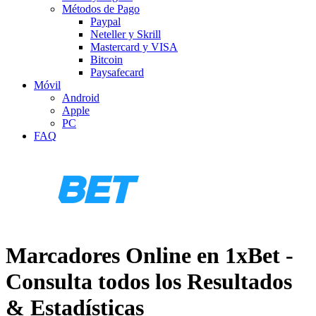
Métodos de Pago
Paypal
Neteller y Skrill
Mastercard y VISA
Bitcoin
Paysafecard
Móvil
Android
Apple
PC
FAQ
Marcadores Online en 1xBet -
Consulta todos los Resultados
& Estadísticas