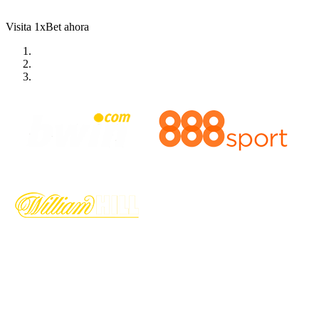
Visita 1xBet ahora